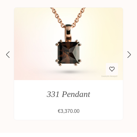
331 Pendant
Regular price:
€3,370.00