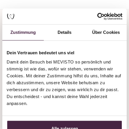
Zustimmung
Details
Über Cookies
Do you need support or
Dein Vertrauen bedeutet uns viel
advice?
Damit dein Besuch bei MEVISTO so persönlich und 
stimmig ist wie das, wofür wir stehen, verwenden wir 
We’re always available by phone, even at
Cookies. Mit deiner Zustimmung hilfst du uns, Inhalte auf 
weekends!
dich abzustimmen, unsere Website behutsam zu 
verbessern und dir zu zeigen, was wirklich zu dir passt. 
+43 7619 22 122 - 160
Du entscheidest - und kannst deine Wahl jederzeit 
stones@mevisto.com
anpassen.
Alle zulassen