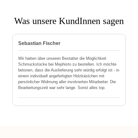
Was unsere KundInnen sagen
Sebastian Fischer
P
Wir hatten über unseren Bestatter die Möglichkeit
M
Schmuckstücke bei Mephisto zu bestellen. Ich möchte
h
betonen, dass die Auslieferung sehr würdig erfolgt ist - in
s
einem individuell angefertigten Holzkästchen mit
a
persönlicher Widmung aller involvierten Mitarbeiter. Die
E
Bearbeitungszeit war sehr lange. Sonst alles top.
s