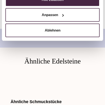
Anpassen
Ablehnen
Ähnliche Edelsteine
Skip product gallery
Ähnliche Schmuckstücke