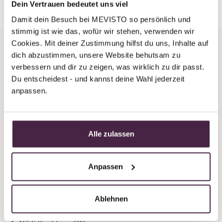
wishlist.
Dein Vertrauen bedeutet uns viel
Damit dein Besuch bei MEVISTO so persönlich und 
stimmig ist wie das, wofür wir stehen, verwenden wir 
Cookies. Mit deiner Zustimmung hilfst du uns, Inhalte auf 
dich abzustimmen, unsere Website behutsam zu 
Company
verbessern und dir zu zeigen, was wirklich zu dir passt. 
Du entscheidest - und kannst deine Wahl jederzeit 
Legal information
anpassen.
Services
Alle zulassen
Anpassen
Ablehnen
Mevisto GmbH
Laizing 10