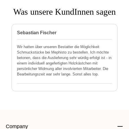
Was unsere KundInnen sagen
Sebastian Fischer
P
Wir hatten über unseren Bestatter die Möglichkeit
M
Schmuckstücke bei Mephisto zu bestellen. Ich möchte
h
betonen, dass die Auslieferung sehr würdig erfolgt ist - in
s
einem individuell angefertigten Holzkästchen mit
a
persönlicher Widmung aller involvierten Mitarbeiter. Die
E
Bearbeitungszeit war sehr lange. Sonst alles top.
s
Company