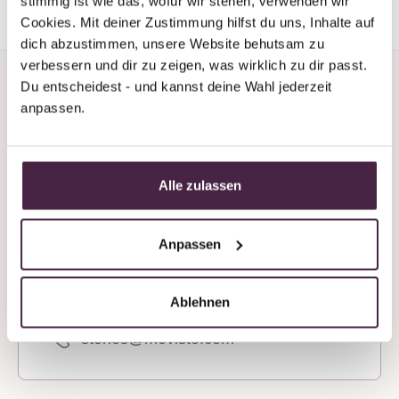
stimmig ist wie das, wofür wir stehen, verwenden wir 
Cookies. Mit deiner Zustimmung hilfst du uns, Inhalte auf 
dich abzustimmen, unsere Website behutsam zu 
verbessern und dir zu zeigen, was wirklich zu dir passt. 
Du entscheidest - und kannst deine Wahl jederzeit 
anpassen.
Do you need support or
Alle zulassen
advice?
Anpassen
We’re always available by phone, even at
weekends!
Ablehnen
+43 7619 22 122 - 160
stones@mevisto.com