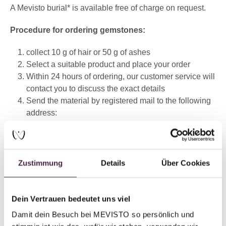
A Mevisto burial* is available free of charge on request.
Procedure for ordering gemstones:
collect 10 g of hair or 50 g of ashes
Select a suitable product and place your order
Within 24 hours of ordering, our customer service will
contact you to discuss the exact details
Send the material by registered mail to the following
address:
MEVISTO GmbH
Laizing 10
4656 Kirchham
Zustimmung
Details
Über Cookies
Austria
Dein Vertrauen bedeutet uns viel
*(Mevisto burial=natural burial in a scattered meadow,
anonymous burial of residual ashes)
Damit dein Besuch bei MEVISTO so persönlich und 