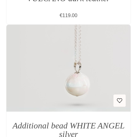
Regular price:
€119.00
Additional bead WHITE ANGEL
silver