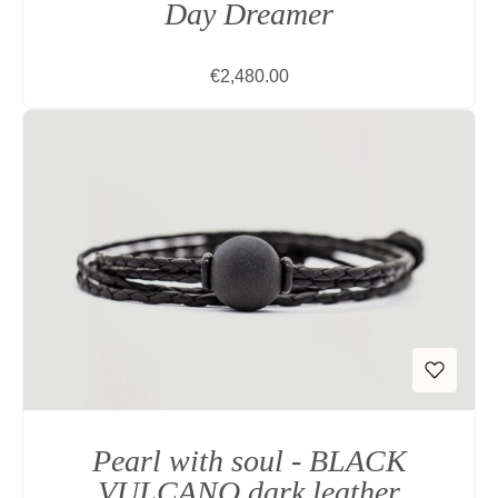
Day Dreamer
Regular price:
€2,480.00
Pearl with soul - BLACK
VULCANO dark leather