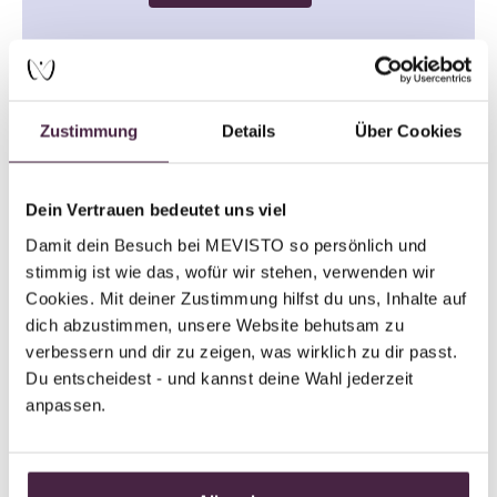
Show more stories
Zustimmung
Details
Über Cookies
Welche Materialien können für ein
Tier-Andenken verwendet werden?
Dein Vertrauen bedeutet uns viel
Damit dein Besuch bei MEVISTO so persönlich und 
stimmig ist wie das, wofür wir stehen, verwenden wir 
Wie lange dauert es, bis ich mein
Cookies. Mit deiner Zustimmung hilfst du uns, Inhalte auf 
dich abzustimmen, unsere Website behutsam zu 
Andenken erhalte?
verbessern und dir zu zeigen, was wirklich zu dir passt. 
Du entscheidest - und kannst deine Wahl jederzeit 
anpassen.
Macht MEVISTO einen Diamant
aus Tierasche?