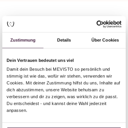
Mevisto partner plus
Human burial
Zustimmung
Details
Über Cookies
Greif Bestattungen
Am Krappen 8A
35037 Marburg
Dein Vertrauen bedeutet uns viel
Germany
Damit dein Besuch bei MEVISTO so persönlich und 
stimmig ist wie das, wofür wir stehen, verwenden wir 
Send mail
Cookies. Mit deiner Zustimmung hilfst du uns, Inhalte auf 
dich abzustimmen, unsere Website behutsam zu 
verbessern und dir zu zeigen, was wirklich zu dir passt. 
Du entscheidest - und kannst deine Wahl jederzeit 
anpassen.
Back to overview