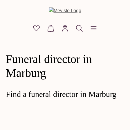
in content
You have 0 wishlist items
Shopping cart contains 0 items. The
Funeral director in
Marburg
Find a funeral director in Marburg