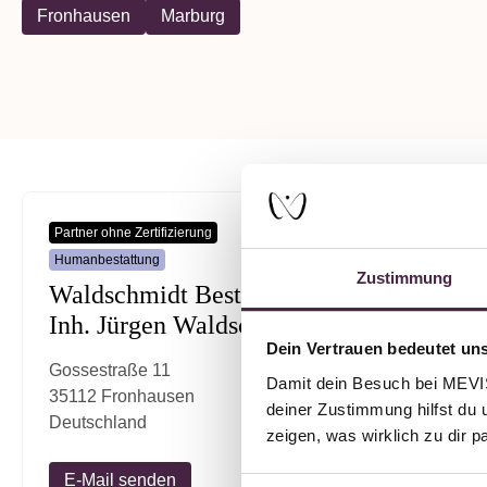
Fronhausen
Marburg
Partner ohne Zertifizierung
Mevisto Par
Humanbestattung
Humanbesta
Zustimmung
Waldschmidt Bestattung
Greif 
Inh. Jürgen Waldschmidt
Am Krapp
Dein Vertrauen bedeutet uns
35037 Ma
Gossestraße 11
Damit dein Besuch bei MEVIST
Deutschl
35112 Fronhausen
deiner Zustimmung hilfst du 
Deutschland
zeigen, was wirklich zu dir 
E-Mail senden
E-Mail 