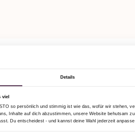
tner Plus
ttung
Details
Bestattungen
en 8A
 viel
rburg
O so persönlich und stimmig ist wie das, wofür wir stehen, ve
and
uns, Inhalte auf dich abzustimmen, unsere Website behutsam zu 
passt. Du entscheidest - und kannst deine Wahl jederzeit anpasse
senden