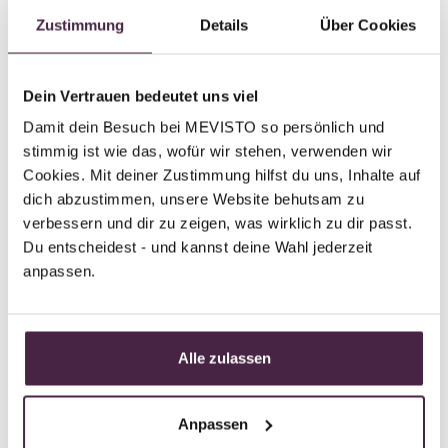
Partner without certification
Zustimmung
Details
Über Cookies
Human burial
Bestattung Höfler-Kreimer
Dein Vertrauen bedeutet uns viel
Bahnhofstraße 4
Damit dein Besuch bei MEVISTO so persönlich und 
8184 Anger
stimmig ist wie das, wofür wir stehen, verwenden wir 
Austria
Cookies. Mit deiner Zustimmung hilfst du uns, Inhalte auf 
dich abzustimmen, unsere Website behutsam zu 
Send mail
verbessern und dir zu zeigen, was wirklich zu dir passt. 
Du entscheidest - und kannst deine Wahl jederzeit 
anpassen.
Partner without certification
Human burial
Alle zulassen
Bestattung Koller-Adlmann OG
Marburger Straße 23
Anpassen
8160 Weiz