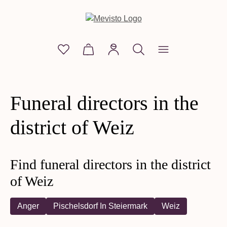
in content
You have 0 wishlist items
Shopping cart contains 0 items. The
Funeral directors in the
district of Weiz
Find funeral directors in the district
of Weiz
Anger
Pischelsdorf In Steiermark
Weiz