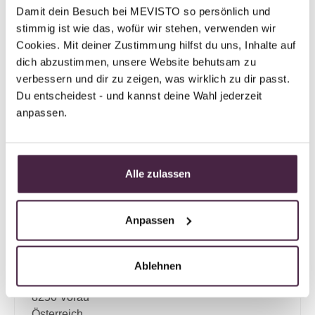
Partner ohne Zertifizierung
Damit dein Besuch bei MEVISTO so persönlich und 
Humanbestattung
stimmig ist wie das, wofür wir stehen, verwenden wir 
Bestattung Koller-Adlmann OG
Cookies. Mit deiner Zustimmung hilfst du uns, Inhalte auf 
dich abzustimmen, unsere Website behutsam zu 
Marburger Straße 23
verbessern und dir zu zeigen, was wirklich zu dir passt. 
8160 Weiz
Du entscheidest - und kannst deine Wahl jederzeit 
Österreich
anpassen.
E-Mail senden
Alle zulassen
Mevisto Partner Plus
Anpassen
Humanbestattung
Bestattung Schweighofer
Ablehnen
Dreimühlenweg 361
8250 Vorau
Österreich