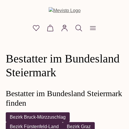
alt springen
Du hast 0 Produkte auf dem Merkzettel
Warenkorb enthält 0 Positionen. D
Bestatter im Bundesland
Steiermark
Bestatter im Bundesland Steiermark
finden
Bezirk Bruck-Mürzzuschlag
Bezirk Fürstenfeld-Land
Bezirk Graz