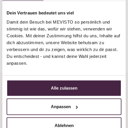
MEVISTO GmbH
Dein Vertrauen bedeutet uns viel
Laizing 10
4656 Kirchham
Damit dein Besuch bei MEVISTO so persönlich und 
Austria
stimmig ist wie das, wofür wir stehen, verwenden wir 
Cookies. Mit deiner Zustimmung hilfst du uns, Inhalte auf 
dich abzustimmen, unsere Website behutsam zu 
*(Mevisto burial=natural burial in a scattered meadow,
verbessern und dir zu zeigen, was wirklich zu dir passt. 
anonymous burial of residual ashes)
Du entscheidest - und kannst deine Wahl jederzeit 
anpassen.
Alle zulassen
Anpassen
Do you need support or
advice?
Ablehnen