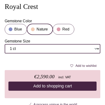
Royal Crest
Gemstone Color
Select
Blue
Nature
Red
Gemstone Size
Select
Add to wishlist
€2,590.00
incl. VAT
Add to shopping cart
A process unique in the world