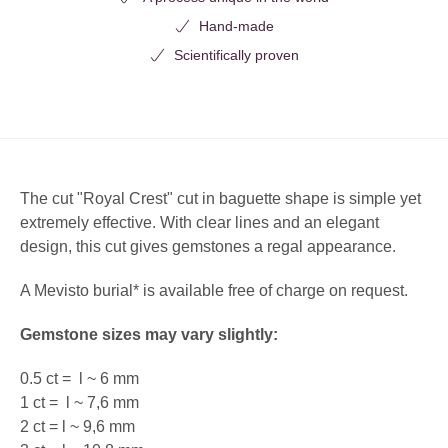
Hand-made
Scientifically proven
The cut
"Royal
Crest" cut in baguette shape is simple yet
extremely effective. With clear lines and an elegant
design, this cut gives gemstones a regal appearance.
A Mevisto burial* is available free of charge on request.
Gemstone sizes may vary slightly:
0.5 ct =
l ~ 6 mm
1 ct =
l ~ 7,6 mm
2 ct = l ~ 9,6 mm