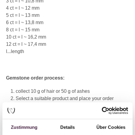
3 ct = l ~ 10,8 mm
4 ct = l ~ 12 mm
5 ct = l ~ 13 mm
6 ct = l ~ 13,8 mm
8 ct = l ~ 15 mm
10 ct = l ~ 16,2 mm
12 ct = l ~ 17,4 mm
l...length
Gemstone order process:
collect 10 g of hair or 50 g of ashes
Select a suitable product and place your order
Within 24 hours of placing your order, our customer
service team will contact you to discuss the exact
details
Zustimmung
Details
Über Cookies
Send the material by registered mail to the following
address: