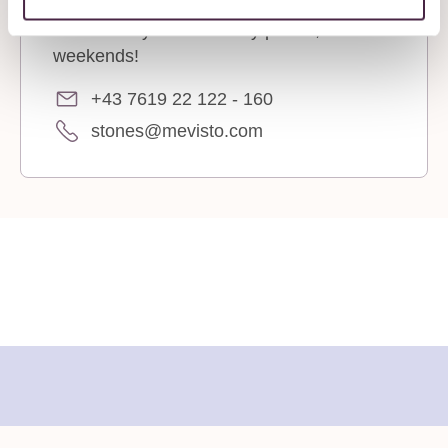
We’re always available by phone, even at
weekends!
+43 7619 22 122 - 160
stones@mevisto.com