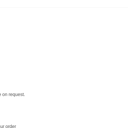
ge on request.
ur order