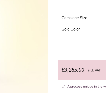
Gemstone Size
Select
Gold Color
Select
€3,285.00
incl. VAT
A process unique in the w