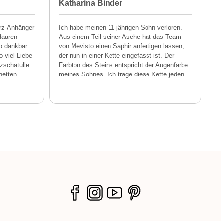
Katharina Binder
A
rz-Anhänger
Ich habe meinen 11-jährigen Sohn verloren.
Haaren
Aus einem Teil seiner Asche hat das Team
so dankbar
von Mevisto einen Saphir anfertigen lassen,
o viel Liebe
der nun in einer Kette eingefasst ist. Der
lzschatulle
Farbton des Steins entspricht der Augenfarbe
netten
…
meines Sohnes. Ich trage diese Kette jeden
…