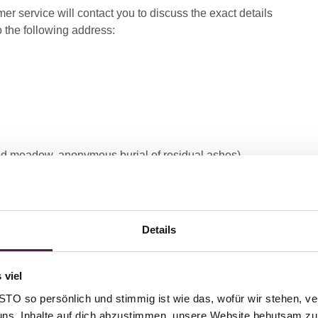
er service will contact you to discuss the exact details
o the following address:
ered meadow, anonymous burial of residual ashes)
Details
 viel
 or advice?
O so persönlich und stimmig ist wie das, wofür wir stehen, ve
uns, Inhalte auf dich abzustimmen, unsere Website behutsam zu 