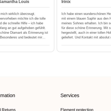
 Samantha Louis
Irinix
 mich wirklich überzeugt.
Ich habe einen wunderschönen He
ervorheben möchte ich die tolle
mit einem blauen Saphir aus den 
 die schnelle Hilfe – ich habe
meines Sohnes erhalten. Ich bin 
fang an gut aufgehoben gefühlt.
für diese schöne Erinnerung. Mit s
chöne Diamant als Erinnerung ist
hergestellt, auch in einer tollen Ho
Besonderes und bedeutet mir
…
geliefert. Und Kontakt mit absolut 
rmation
Services
d Returns
Element protection