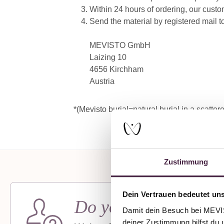
Within 24 hours of ordering, our custom
Send the material by registered mail t
MEVISTO GmbH
Laizing 10
4656 Kirchham
Austria
*(Mevisto burial=natural burial in a scatt
Zustimmung
Dein Vertrauen bedeutet uns
Do you need support
Damit dein Besuch bei MEVIST
deiner Zustimmung hilfst du 