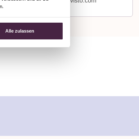
stones@mevisto.com
n.
Alle zulassen