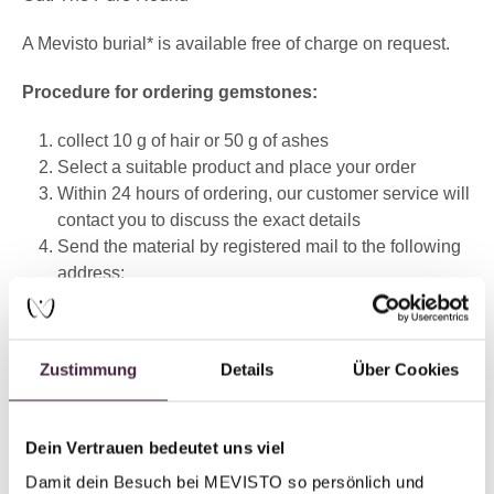
A Mevisto burial* is available free of charge on request.
Procedure for ordering gemstones:
collect 10 g of hair or 50 g of ashes
Select a suitable product and place your order
Within 24 hours of ordering, our customer service will
contact you to discuss the exact details
Send the material by registered mail to the following
address:
MEVISTO GmbH
Laizing 10
Zustimmung
Details
Über Cookies
4656 Kirchham
Austria
Dein Vertrauen bedeutet uns viel
*(Mevisto burial=natural burial in a scattered meadow,
Damit dein Besuch bei MEVISTO so persönlich und 
anonymous burial of residual ashes)