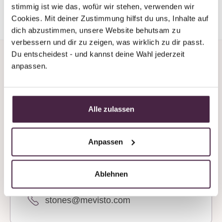
stimmig ist wie das, wofür wir stehen, verwenden wir 
Cookies. Mit deiner Zustimmung hilfst du uns, Inhalte auf 
dich abzustimmen, unsere Website behutsam zu 
verbessern und dir zu zeigen, was wirklich zu dir passt. 
Du entscheidest - und kannst deine Wahl jederzeit 
anpassen.
Alle zulassen
Do you need support or
advice?
Anpassen
We’re always available by phone, even at
weekends!
Ablehnen
+43 7619 22 122 - 160
stones@mevisto.com