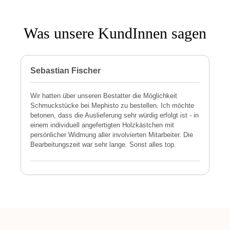
Was unsere KundInnen sagen
Sebastian Fischer
P
Wir hatten über unseren Bestatter die Möglichkeit
M
Schmuckstücke bei Mephisto zu bestellen. Ich möchte
h
betonen, dass die Auslieferung sehr würdig erfolgt ist - in
s
einem individuell angefertigten Holzkästchen mit
a
persönlicher Widmung aller involvierten Mitarbeiter. Die
E
Bearbeitungszeit war sehr lange. Sonst alles top.
s