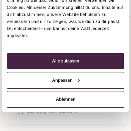
stimmig ist wie das, wofür wir stehen, verwenden wir 
Cookies. Mit deiner Zustimmung hilfst du uns, Inhalte auf 
dich abzustimmen, unsere Website behutsam zu 
verbessern und dir zu zeigen, was wirklich zu dir passt. 
Du entscheidest - und kannst deine Wahl jederzeit 
anpassen.
Do you need support or
Alle zulassen
advice?
Anpassen
We’re always available by phone, even at
weekends!
Ablehnen
+43 7619 22 122 - 160
stones@mevisto.com