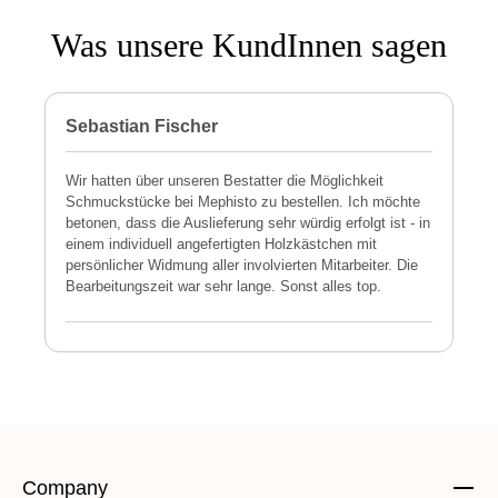
Was unsere KundInnen sagen
Sebastian Fischer
P
Wir hatten über unseren Bestatter die Möglichkeit
M
Schmuckstücke bei Mephisto zu bestellen. Ich möchte
h
betonen, dass die Auslieferung sehr würdig erfolgt ist - in
s
einem individuell angefertigten Holzkästchen mit
a
persönlicher Widmung aller involvierten Mitarbeiter. Die
E
Bearbeitungszeit war sehr lange. Sonst alles top.
s
Company