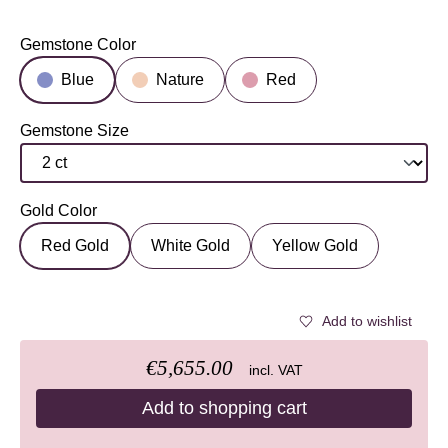
Gemstone Color
Select
Blue
Nature
Red
Gemstone Size
Select
Gold Color
Select
Red Gold
White Gold
Yellow Gold
Add to wishlist
€5,655.00
incl. VAT
Add to shopping cart