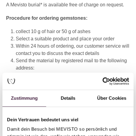
A Mevisto burial* is available free of charge on request.
Procedure for ordering gemstones:
collect 10 g of hair or 50 g of ashes
Select a suitable product and place your order
Within 24 hours of ordering, our customer service will
contact you to discuss the exact details
Send the material by registered mail to the following
address:
MEVISTO GmbH
Laizing 10
4656 Kirchham
Zustimmung
Details
Über Cookies
Austria
Dein Vertrauen bedeutet uns viel
*(Mevisto burial=anonymous burial, the ashes will be
scattered on the Mevisto grave in Austria)
Damit dein Besuch bei MEVISTO so persönlich und 