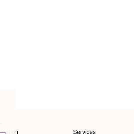
.
rmation
Services