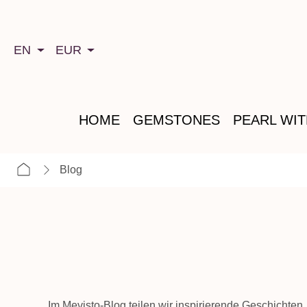
search
Skip to main navigation
EN
EUR
HOME
GEMSTONES
PEARL WI
Blog
Im Mevisto-Blog teilen wir inspirierende Geschichte