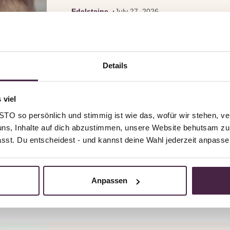
Edelsteine
July 27, 2026
Ein Verlobungsring m
Geschichte – Wie aus
Details
Rose, Haaren und Kat
ein einzigartiger
 viel
O so persönlich und stimmig ist wie das, wofür wir stehen, ve
Erinnerungsedelstein
uns, Inhalte auf dich abzustimmen, unsere Website behutsam zu 
passt. Du entscheidest - und kannst deine Wahl jederzeit anpasse
Anpassen