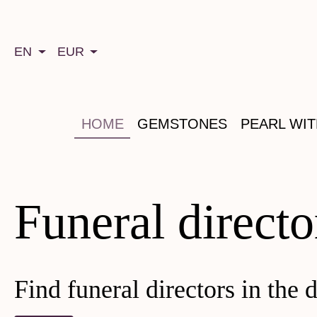
search
Skip to main navigation
EN
EUR
HOME
GEMSTONES
PEARL WI
Funeral director
Find funeral directors in the d