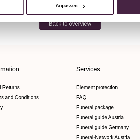
Anpassen
Back to overview
rmation
Services
d Returns
Element protection
ms and Conditions
FAQ
cy
Funeral package
Funeral guide Austria
Funeral guide Germany
Funeral-Network Austria