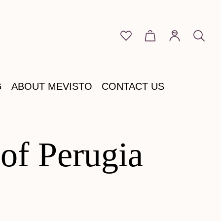
You have 0 wishlist item
Shopping cart cont
G
ABOUT MEVISTO
CONTACT US
 of Perugia