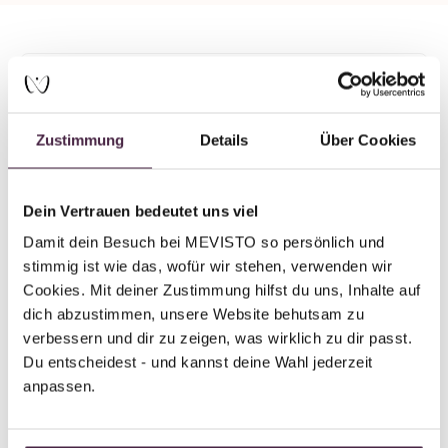
Mevisto partner plus
Human burial
Zustimmung
Details
Über Cookies
Bestattungen Hansen
Süderstraße 5
24969 Lindewitt
Dein Vertrauen bedeutet uns viel
Germany
Damit dein Besuch bei MEVISTO so persönlich und 
stimmig ist wie das, wofür wir stehen, verwenden wir 
Send mail
Cookies. Mit deiner Zustimmung hilfst du uns, Inhalte auf 
dich abzustimmen, unsere Website behutsam zu 
verbessern und dir zu zeigen, was wirklich zu dir passt. 
Du entscheidest - und kannst deine Wahl jederzeit 
anpassen.
Back to overview