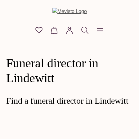
in content
You have 0 wishlist items
Shopping cart contains 0 items. The
Funeral director in
Lindewitt
Find a funeral director in Lindewitt