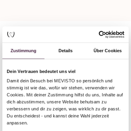
Partner without certification
Zustimmung
Details
Über Cookies
Human burial
Hans Mast-Bestattungsinstitut e.K.
Dein Vertrauen bedeutet uns viel
Freidhofstraße 16
Damit dein Besuch bei MEVISTO so persönlich und 
66953 Pirmasens
stimmig ist wie das, wofür wir stehen, verwenden wir 
Germany
Cookies. Mit deiner Zustimmung hilfst du uns, Inhalte auf 
dich abzustimmen, unsere Website behutsam zu 
Send mail
verbessern und dir zu zeigen, was wirklich zu dir passt. 
Du entscheidest - und kannst deine Wahl jederzeit 
anpassen.