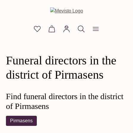
in content
You have 0 wishlist items
Shopping cart contains 0 items. The
Funeral directors in the
district of Pirmasens
Find funeral directors in the district
of Pirmasens
Pirmasens