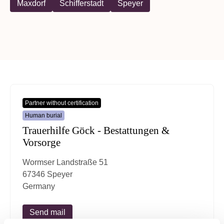
Maxdorf
Schifferstadt
Speyer
Partner without certification
Human burial
Trauerhilfe Göck - Bestattungen &
Vorsorge
Wormser Landstraße 51
67346 Speyer
Germany
Send mail