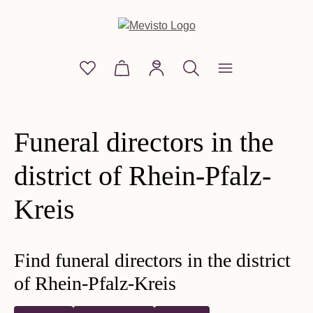
in content
You have 0 wishlist items
Shopping cart contains 0 items. The
Funeral directors in the
district of Rhein-Pfalz-
Kreis
Find funeral directors in the district
of Rhein-Pfalz-Kreis