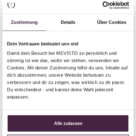
Zustimmung
Details
Über Cookies
Partner without certification
Human burial
Gugler Bestattungen Alexander Gugler
Dein Vertrauen bedeutet uns viel
Damit dein Besuch bei MEVISTO so persönlich und 
Sohlstr. 63
stimmig ist wie das, wofür wir stehen, verwenden wir 
67133 Maxdorf
Cookies. Mit deiner Zustimmung hilfst du uns, Inhalte auf 
Germany
dich abzustimmen, unsere Website behutsam zu 
verbessern und dir zu zeigen, was wirklich zu dir passt. 
Send mail
Du entscheidest - und kannst deine Wahl jederzeit 
anpassen.
Partner without certification
Alle zulassen
Human burial
Bestattungsinstitut Pietät Emil Schleicher