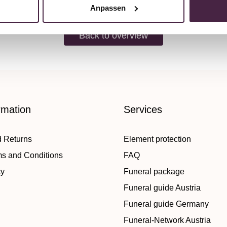
Anpassen
Back to overview
rmation
Services
d Returns
Element protection
ms and Conditions
FAQ
cy
Funeral package
Funeral guide Austria
Funeral guide Germany
Funeral-Network Austria