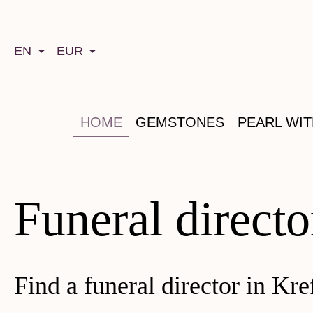
search
Skip to main navigation
EN
EUR
HOME
GEMSTONES
PEARL WI
Funeral directo
Find a funeral director in Kre