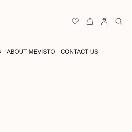
You have 0 wishlist item
Shopping cart cont
G
ABOUT MEVISTO
CONTACT US