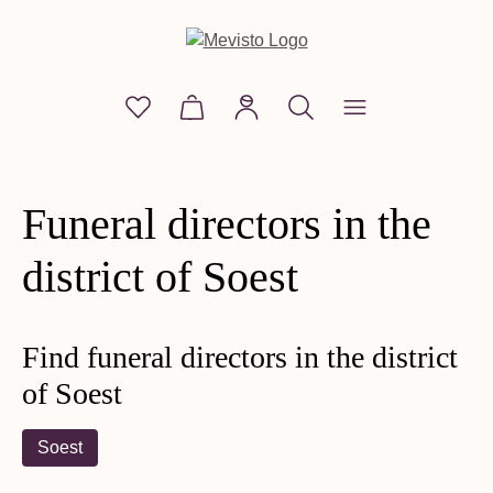
in content
You have 0 wishlist items
Shopping cart contains 0 items. The
Funeral directors in the
district of Soest
Find funeral directors in the district
of Soest
Soest