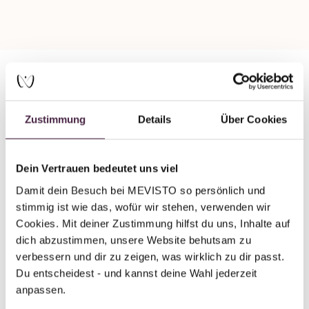
Mevisto partner
Zustimmung
Details
Über Cookies
Human burial
Fuisting GmbH
Dein Vertrauen bedeutet uns viel
Kleine Osthofe 11
Damit dein Besuch bei MEVISTO so persönlich und 
59494 Soest
stimmig ist wie das, wofür wir stehen, verwenden wir 
Germany
Cookies. Mit deiner Zustimmung hilfst du uns, Inhalte auf 
dich abzustimmen, unsere Website behutsam zu 
Send mail
verbessern und dir zu zeigen, was wirklich zu dir passt. 
Du entscheidest - und kannst deine Wahl jederzeit 
anpassen.