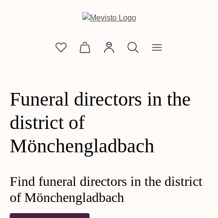
in content
You have 0 wishlist items
Shopping cart contains 0 items. The
Funeral directors in the
district of
Mönchengladbach
Find funeral directors in the district
of Mönchengladbach