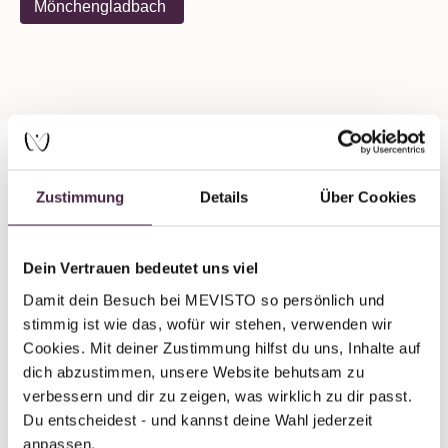
Mönchengladbach
Zustimmung
Details
Über Cookies
Partner without certification
Human burial
Bestattungen Reinders
Dein Vertrauen bedeutet uns viel
Damit dein Besuch bei MEVISTO so persönlich und 
Burgfreiheit 120
stimmig ist wie das, wofür wir stehen, verwenden wir 
41199 Mönchengladbach
Cookies. Mit deiner Zustimmung hilfst du uns, Inhalte auf 
Germany
dich abzustimmen, unsere Website behutsam zu 
verbessern und dir zu zeigen, was wirklich zu dir passt. 
Send mail
Du entscheidest - und kannst deine Wahl jederzeit 
anpassen.