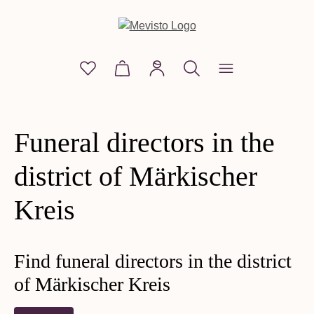
in content
You have 0 wishlist items
Shopping cart contains 0 items. The
Funeral directors in the
district of Märkischer
Kreis
Find funeral directors in the district
of Märkischer Kreis