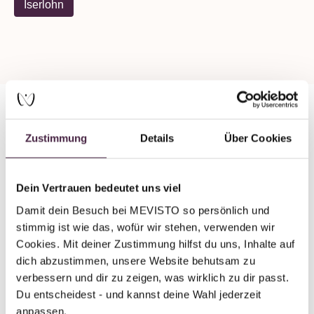
Iserlohn
Zustimmung
Details
Über Cookies
Partner without certification
Human burial
Bestattunghaus Temme
Dein Vertrauen bedeutet uns viel
Damit dein Besuch bei MEVISTO so persönlich und 
Baarstraße 44
stimmig ist wie das, wofür wir stehen, verwenden wir 
58636 Iserlohn
Cookies. Mit deiner Zustimmung hilfst du uns, Inhalte auf 
Germany
dich abzustimmen, unsere Website behutsam zu 
verbessern und dir zu zeigen, was wirklich zu dir passt. 
Send mail
Du entscheidest - und kannst deine Wahl jederzeit 
anpassen.