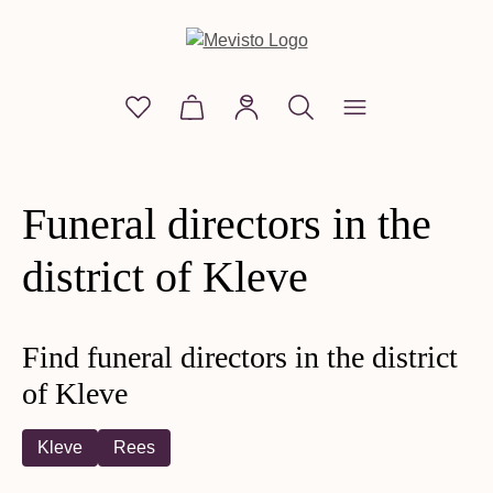
in content
You have 0 wishlist items
Shopping cart contains 0 items. The
Funeral directors in the
district of Kleve
Find funeral directors in the district
of Kleve
Kleve
Rees