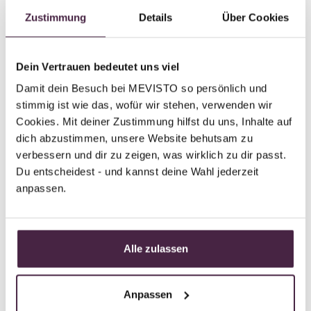
Partner without certification
Zustimmung
Details
Über Cookies
Human burial
Bestattungsinstitut Bernd van Koeverden
Dein Vertrauen bedeutet uns viel
Emmericher Straße 71
Damit dein Besuch bei MEVISTO so persönlich und 
47533 Kleve
stimmig ist wie das, wofür wir stehen, verwenden wir 
Germany
Cookies. Mit deiner Zustimmung hilfst du uns, Inhalte auf 
dich abzustimmen, unsere Website behutsam zu 
Send mail
verbessern und dir zu zeigen, was wirklich zu dir passt. 
Du entscheidest - und kannst deine Wahl jederzeit 
anpassen.
Mevisto partner
Human burial
Alle zulassen
Bestattungen Tanja Warning
Kirchplatz 16
Anpassen
46459 Rees