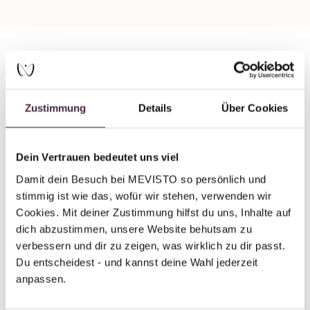
Partner without certification
Human burial
Zustimmung
Details
Über Cookies
Bestattungshaus Stahlmann/Kühn
Kirchplatz 5
Dein Vertrauen bedeutet uns viel
38259 Salzgitter-Bad
Damit dein Besuch bei MEVISTO so persönlich und 
Germany
stimmig ist wie das, wofür wir stehen, verwenden wir 
Cookies. Mit deiner Zustimmung hilfst du uns, Inhalte auf 
Send mail
dich abzustimmen, unsere Website behutsam zu 
verbessern und dir zu zeigen, was wirklich zu dir passt. 
Du entscheidest - und kannst deine Wahl jederzeit 
anpassen.
Back to overview