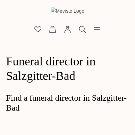
in content
You have 0 wishlist items
Shopping cart contains 0 items. The
Funeral director in
Salzgitter-Bad
Find a funeral director in Salzgitter-
Bad