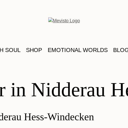
TH SOUL
SHOP
EMOTIONAL WORLDS
BLO
or in Nidderau 
idderau Hess-Windecken