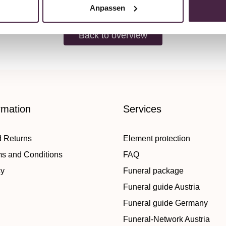
Anpassen
Back to overview
rmation
Services
d Returns
Element protection
ms and Conditions
FAQ
cy
Funeral package
Funeral guide Austria
Funeral guide Germany
Funeral-Network Austria