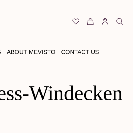
You have 0 wishlist item
Shopping cart cont
G
ABOUT MEVISTO
CONTACT US
Hess-Windecken