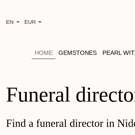
search
Skip to main navigation
EN
EUR
HOME
GEMSTONES
PEARL WI
Funeral direct
Find a funeral director in N