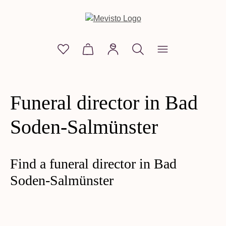
in content
You have 0 wishlist items
Shopping cart contains 0 items. The
Funeral director in Bad
Soden-Salmünster
Find a funeral director in Bad
Soden-Salmünster