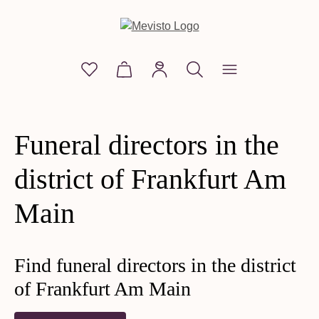
in content
You have 0 wishlist items
Shopping cart contains 0 items. The
Funeral directors in the
district of Frankfurt Am
Main
Find funeral directors in the district
of Frankfurt Am Main