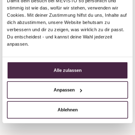
Damit dein Besuch bei MEVISTO so persönlich und 
stimmig ist wie das, wofür wir stehen, verwenden wir 
Cookies. Mit deiner Zustimmung hilfst du uns, Inhalte auf 
Partner without certification
dich abzustimmen, unsere Website behutsam zu 
Human burial
verbessern und dir zu zeigen, was wirklich zu dir passt. 
Pietät Im Prüfling GmbH
Du entscheidest - und kannst deine Wahl jederzeit 
anpassen.
Usinger Str. 2 Ecke Im Prüfling 27
60389 Frankfurt am Main
Germany
Alle zulassen
Send mail
Anpassen
Back to overview
Ablehnen