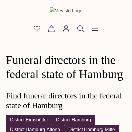
in content
You have 0 wishlist items
Shopping cart contains 0 items. The
Funeral directors in the
federal state of Hamburg
Find funeral directors in the federal
state of Hamburg
District Eimsbüttel
District Hamburg
District Hamburg-Altona
District Hamburg-Mitte