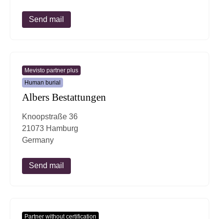
Send mail
Mevisto partner plus
Human burial
Albers Bestattungen
Knoopstraße 36
21073 Hamburg
Germany
Send mail
Partner without certification