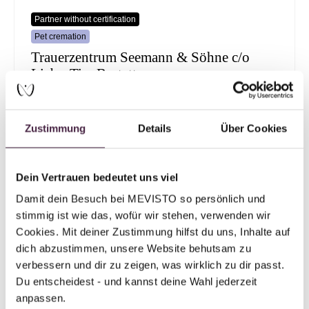
Partner without certification
Pet cremation
Trauerzentrum Seemann & Söhne c/o
LiebesTier Bestattungen
Dannenkamp 20
22869 Schenefeld
Zustimmung
Details
Über Cookies
Germany
Send mail
Dein Vertrauen bedeutet uns viel
Damit dein Besuch bei MEVISTO so persönlich und 
stimmig ist wie das, wofür wir stehen, verwenden wir 
Cookies. Mit deiner Zustimmung hilfst du uns, Inhalte auf 
Mevisto partner
dich abzustimmen, unsere Website behutsam zu 
Human burial
verbessern und dir zu zeigen, was wirklich zu dir passt. 
Hansa Bestattungen GmbH
Du entscheidest - und kannst deine Wahl jederzeit 
anpassen.
Schweriner Str. 27