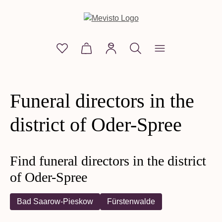
in content
You have 0 wishlist items
Shopping cart contains 0 items. The
Funeral directors in the
district of Oder-Spree
Find funeral directors in the district
of Oder-Spree
Bad Saarow-Pieskow
Fürstenwalde