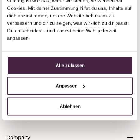
stimmig ist wie das, wofür wir stehen, verwenden wir 
Partner without certification
Cookies. Mit deiner Zustimmung hilfst du uns, Inhalte auf 
Human burial
dich abzustimmen, unsere Website behutsam zu 
Riedel Bestattungen
verbessern und dir zu zeigen, was wirklich zu dir passt. 
Du entscheidest - und kannst deine Wahl jederzeit 
Bahnhofsplatz 6
anpassen.
15526 Bad Saarow-Pieskow
Germany
Send mail
Alle zulassen
Anpassen
Back to overview
Ablehnen
Company