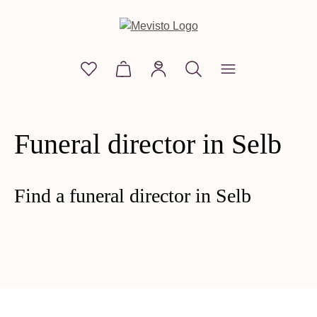
in content
You have 0 wishlist items
Shopping cart contains 0 items. The
Funeral director in Selb
Find a funeral director in Selb