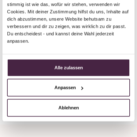
Partner without certification
stimmig ist wie das, wofür wir stehen, verwenden wir 
Human burial
Cookies. Mit deiner Zustimmung hilfst du uns, Inhalte auf 
Bestattungen Müller Schröppel Inh.
dich abzustimmen, unsere Website behutsam zu 
Werner Schröppel e.K.
verbessern und dir zu zeigen, was wirklich zu dir passt. 
Du entscheidest - und kannst deine Wahl jederzeit 
Höckberger Str. 26
anpassen.
84347 Pfarrkirchen
Germany
Alle zulassen
Send mail
Anpassen
Back to overview
Ablehnen