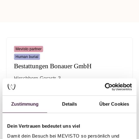
Mevisto partner
Human burial
Bestattungen Bonauer GmbH
Hirschhorn-Gerastr. 3
84329 Wurmannsquick
Germany
Zustimmung
Details
Über Cookies
Send mail
Dein Vertrauen bedeutet uns viel
Damit dein Besuch bei MEVISTO so persönlich und 