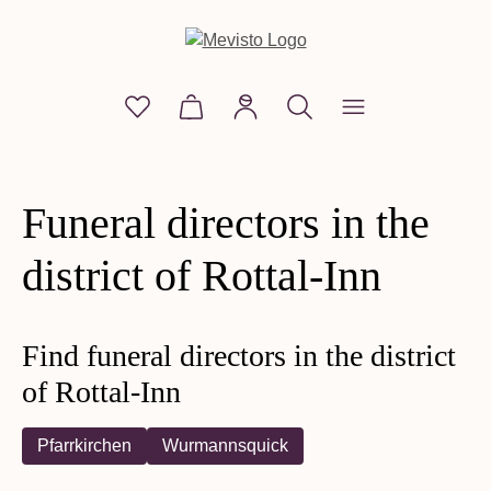
in content
You have 0 wishlist items
Shopping cart contains 0 items. The
Shop
Show Shop
Funeral directors in the
Personalized gemstones
district of Rottal-Inn
Pearls with soul
Find funeral directors in the district
of Rottal-Inn
Pfarrkirchen
Wurmannsquick