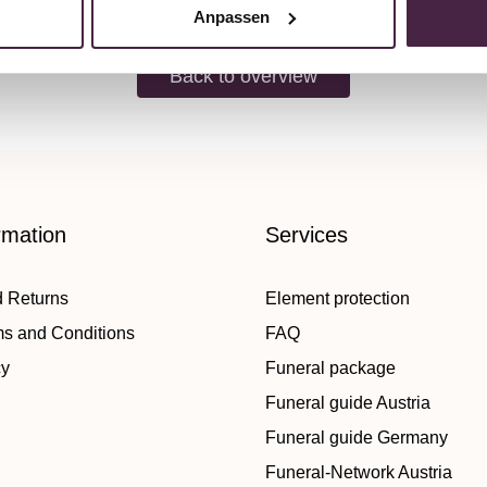
Anpassen
Back to overview
rmation
Services
d Returns
Element protection
ms and Conditions
FAQ
cy
Funeral package
Funeral guide Austria
Funeral guide Germany
Funeral-Network Austria