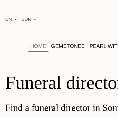
search
Skip to main navigation
EN
EUR
HOME
GEMSTONES
PEARL WI
Funeral directo
Find a funeral director in So