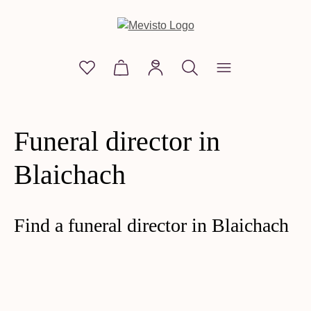
in content
You have 0 wishlist items
Shopping cart contains 0 items. The
Funeral director in
Blaichach
Find a funeral director in Blaichach