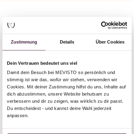
Mevisto partner plus
Human burial
Zustimmung
Details
Über Cookies
Bestattungsdienst Elvira Wölfle
Burgberger Straße 9
87544 Blaichach
Dein Vertrauen bedeutet uns viel
Germany
Damit dein Besuch bei MEVISTO so persönlich und 
stimmig ist wie das, wofür wir stehen, verwenden wir 
Send mail
Cookies. Mit deiner Zustimmung hilfst du uns, Inhalte auf 
dich abzustimmen, unsere Website behutsam zu 
verbessern und dir zu zeigen, was wirklich zu dir passt. 
Du entscheidest - und kannst deine Wahl jederzeit 
anpassen.
Back to overview