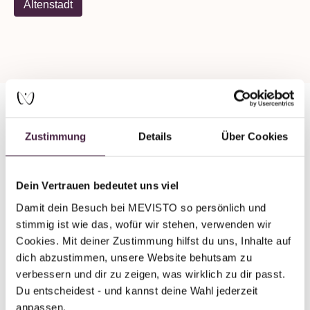
Altenstadt
Zustimmung
Details
Über Cookies
Mevisto partner
Human burial
Traueratelier - Bestattungen Gronauer
Dein Vertrauen bedeutet uns viel
Damit dein Besuch bei MEVISTO so persönlich und 
Schillerstraße 2
stimmig ist wie das, wofür wir stehen, verwenden wir 
92665 Altenstadt
Cookies. Mit deiner Zustimmung hilfst du uns, Inhalte auf 
Germany
dich abzustimmen, unsere Website behutsam zu 
verbessern und dir zu zeigen, was wirklich zu dir passt. 
Send mail
Du entscheidest - und kannst deine Wahl jederzeit 
anpassen.