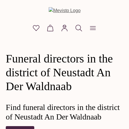
in content
You have 0 wishlist items
Shopping cart contains 0 items. The
Funeral directors in the
district of Neustadt An
Der Waldnaab
Find funeral directors in the district
of Neustadt An Der Waldnaab