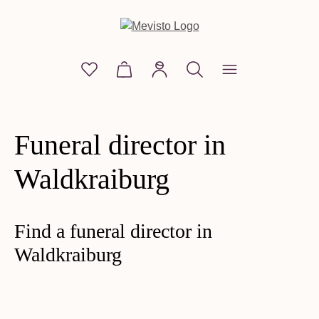
in content
You have 0 wishlist items
Shopping cart contains 0 items. The
Funeral director in
Waldkraiburg
Find a funeral director in
Waldkraiburg