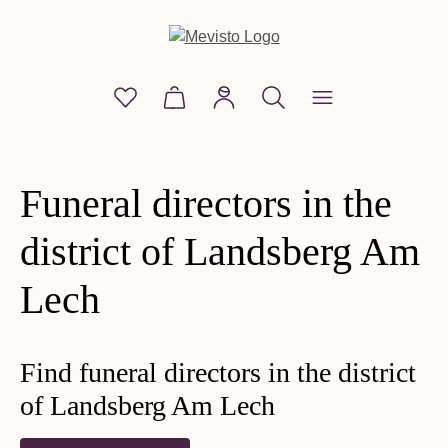
in content
You have 0 wishlist items
Shopping cart contains 0 items. The
Funeral directors in the
district of Landsberg Am
Lech
Find funeral directors in the district
of Landsberg Am Lech