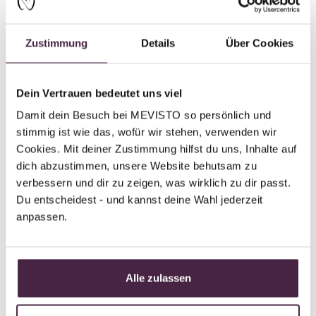
Mevisto partner plus
Zustimmung
Details
Über Cookies
Human burial
Bestattungen Seliger
Dein Vertrauen bedeutet uns viel
Hubert-von-Herkomer-Straße 82
Damit dein Besuch bei MEVISTO so persönlich und 
86899 Landsberg am Lech
stimmig ist wie das, wofür wir stehen, verwenden wir 
Germany
Cookies. Mit deiner Zustimmung hilfst du uns, Inhalte auf 
dich abzustimmen, unsere Website behutsam zu 
Send mail
verbessern und dir zu zeigen, was wirklich zu dir passt. 
Du entscheidest - und kannst deine Wahl jederzeit 
anpassen.
Partner without certification
Human burial
Alle zulassen
Bestattungsunternehmen Hohenadl
GmbH