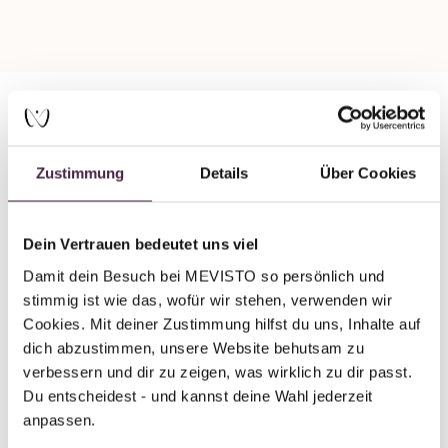
Partner without certification
Zustimmung
Details
Über Cookies
Human burial
Bestattungsdienst Donauwörth
Dein Vertrauen bedeutet uns viel
Kappeneck 7
Damit dein Besuch bei MEVISTO so persönlich und 
86609 Donauwörth
stimmig ist wie das, wofür wir stehen, verwenden wir 
Germany
Cookies. Mit deiner Zustimmung hilfst du uns, Inhalte auf 
dich abzustimmen, unsere Website behutsam zu 
Send mail
verbessern und dir zu zeigen, was wirklich zu dir passt. 
Du entscheidest - und kannst deine Wahl jederzeit 
anpassen.