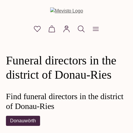
in content
You have 0 wishlist items
Shopping cart contains 0 items. The
Funeral directors in the
district of Donau-Ries
Find funeral directors in the district
of Donau-Ries
Donauwörth