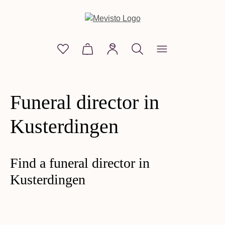
in content
You have 0 wishlist items
Shopping cart contains 0 items. The
Funeral director in
Kusterdingen
Find a funeral director in
Kusterdingen