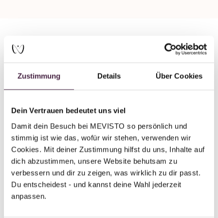
Partner without certification
Human burial
Zustimmung
Details
Über Cookies
Bestattungsdienst Felden
Hölderlinstr. 1
Dein Vertrauen bedeutet uns viel
72127 Kusterdingen
Damit dein Besuch bei MEVISTO so persönlich und 
Germany
stimmig ist wie das, wofür wir stehen, verwenden wir 
Cookies. Mit deiner Zustimmung hilfst du uns, Inhalte auf 
Send mail
dich abzustimmen, unsere Website behutsam zu 
verbessern und dir zu zeigen, was wirklich zu dir passt. 
Du entscheidest - und kannst deine Wahl jederzeit 
anpassen.
Back to overview