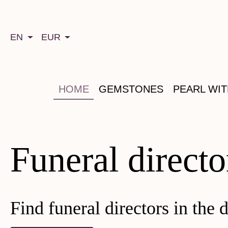
search
Skip to main navigation
EN
EUR
HOME
GEMSTONES
PEARL WI
Funeral director
Find funeral directors in the d