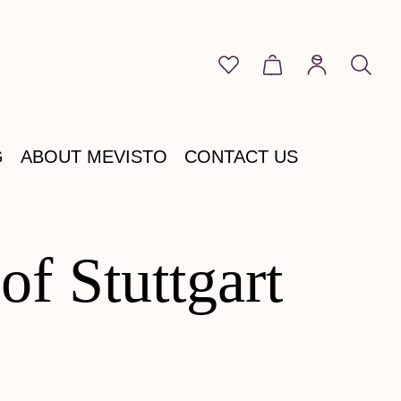
You have 0 wishlist item
Shopping cart cont
G
ABOUT MEVISTO
CONTACT US
 of Stuttgart