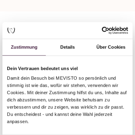
Partner without certification
Human burial
Zustimmung
Details
Über Cookies
Göpper + Maurer Bestattungsinstitut
Burghaldenstr. 52
Dein Vertrauen bedeutet uns viel
71065 Sindelfingen
Damit dein Besuch bei MEVISTO so persönlich und 
Germany
stimmig ist wie das, wofür wir stehen, verwenden wir 
Cookies. Mit deiner Zustimmung hilfst du uns, Inhalte auf 
Send mail
dich abzustimmen, unsere Website behutsam zu 
verbessern und dir zu zeigen, was wirklich zu dir passt. 
Du entscheidest - und kannst deine Wahl jederzeit 
anpassen.
Back to overview