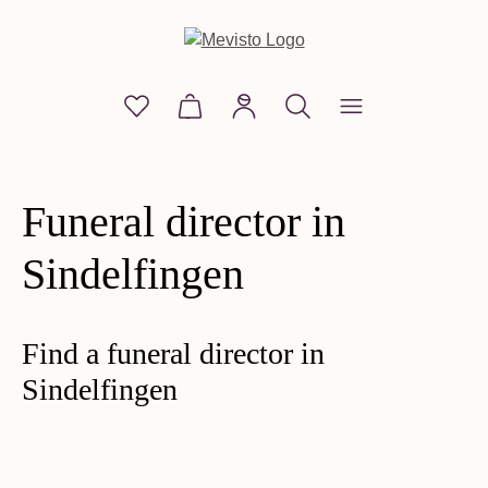
in content
You have 0 wishlist items
Shopping cart contains 0 items. The
Funeral director in
Sindelfingen
Find a funeral director in
Sindelfingen