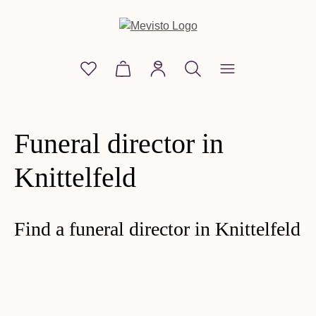
in content
You have 0 wishlist items
Shopping cart contains 0 items. The
Funeral director in
Knittelfeld
Find a funeral director in Knittelfeld