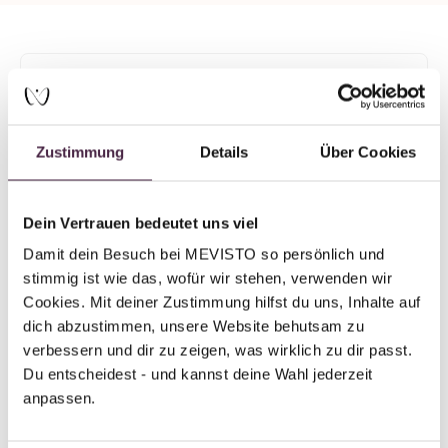
Mevisto partner plus
Human burial
AURA-Bestattung der Stadt Knittelfeld
Zustimmung
Details
Über Cookies
GmbH
Freiheitsallee 57/Top 3
Dein Vertrauen bedeutet uns viel
8720 Knittelfeld
Damit dein Besuch bei MEVISTO so persönlich und 
Austria
stimmig ist wie das, wofür wir stehen, verwenden wir 
Cookies. Mit deiner Zustimmung hilfst du uns, Inhalte auf 
Send mail
dich abzustimmen, unsere Website behutsam zu 
verbessern und dir zu zeigen, was wirklich zu dir passt. 
Du entscheidest - und kannst deine Wahl jederzeit 
anpassen.
Back to overview