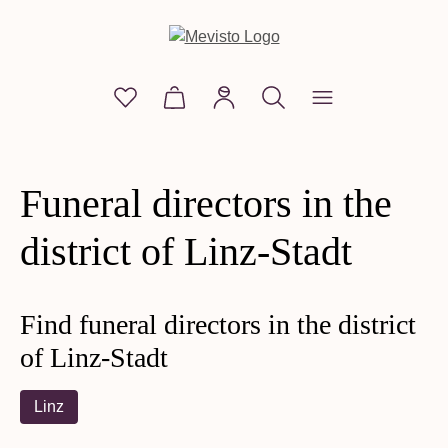
in content
You have 0 wishlist items
Shopping cart contains 0 items. The
Funeral directors in the
district of Linz-Stadt
Find funeral directors in the district
of Linz-Stadt
Linz