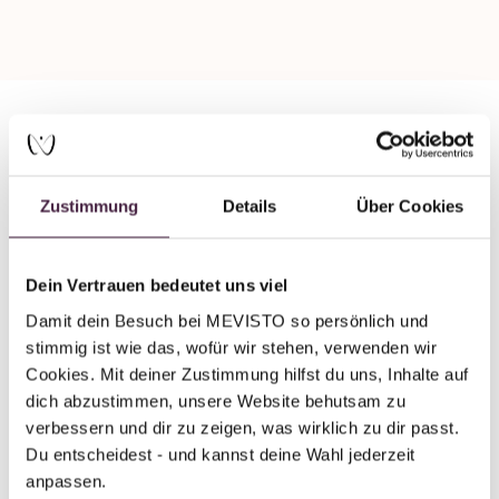
Mevisto partner plus
Human burial
Zustimmung
Details
Über Cookies
Linz Service GmbH - Bestattung &
Friedhöfe
Dein Vertrauen bedeutet uns viel
Landstraße 15
Damit dein Besuch bei MEVISTO so persönlich und 
4020 Linz
stimmig ist wie das, wofür wir stehen, verwenden wir 
Austria
Cookies. Mit deiner Zustimmung hilfst du uns, Inhalte auf 
dich abzustimmen, unsere Website behutsam zu 
Send mail
verbessern und dir zu zeigen, was wirklich zu dir passt. 
Du entscheidest - und kannst deine Wahl jederzeit 
anpassen.