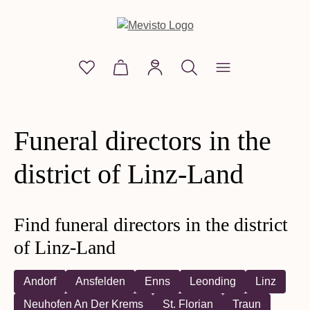
in content
You have 0 wishlist items
Shopping cart contains 0 items. The
Funeral directors in the
district of Linz-Land
Find funeral directors in the district
of Linz-Land
Andorf
Ansfelden
Enns
Leonding
Linz
Neuhofen An Der Krems
St. Florian
Traun