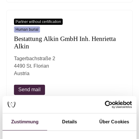
Partner without certification
Human burial
Bestattung Alkin GmbH Inh. Henrietta
Alkin
Tagerbachstraße 2
4490 St. Florian
Austria
Send mail
Zustimmung
Details
Über Cookies
Partner without certification
Human burial
Bestattung Roithner