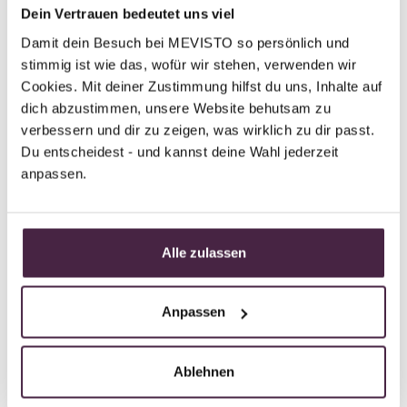
Dein Vertrauen bedeutet uns viel
Tischlerstraße 24
Damit dein Besuch bei MEVISTO so persönlich und 
4050 Traun
stimmig ist wie das, wofür wir stehen, verwenden wir 
Austria
Cookies. Mit deiner Zustimmung hilfst du uns, Inhalte auf 
dich abzustimmen, unsere Website behutsam zu 
Send mail
verbessern und dir zu zeigen, was wirklich zu dir passt. 
Du entscheidest - und kannst deine Wahl jederzeit 
anpassen.
Partner without certification
Human burial
Alle zulassen
Leichenbestattung Wilhelm Alkin
Gesellschaft m.b.H
Anpassen
Florianerstraße 2
4030 Linz
Ablehnen
Austria