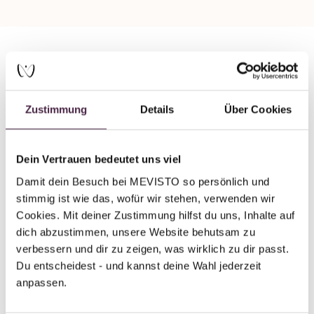
Partner without certification
Human burial
Zustimmung
Details
Über Cookies
Bestattung Redlich GmbH
Josef Porsch Straße 38
Dein Vertrauen bedeutet uns viel
2283 Obersiebenbrunn
Damit dein Besuch bei MEVISTO so persönlich und 
Austria
stimmig ist wie das, wofür wir stehen, verwenden wir 
Cookies. Mit deiner Zustimmung hilfst du uns, Inhalte auf 
Send mail
dich abzustimmen, unsere Website behutsam zu 
verbessern und dir zu zeigen, was wirklich zu dir passt. 
Du entscheidest - und kannst deine Wahl jederzeit 
anpassen.
Back to overview