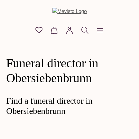
in content
You have 0 wishlist items
Shopping cart contains 0 items. The
Funeral director in
Obersiebenbrunn
Find a funeral director in
Obersiebenbrunn