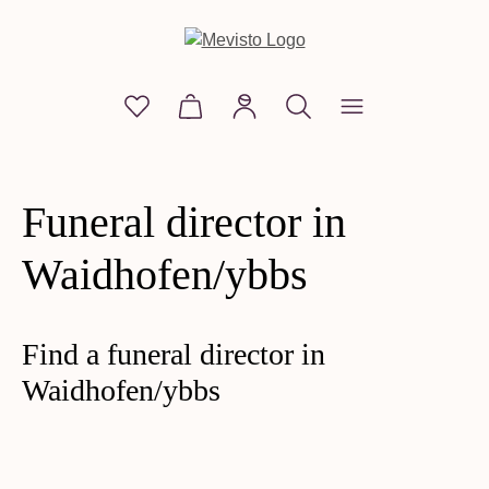
in content
You have 0 wishlist items
Shopping cart contains 0 items. The
Funeral director in
Waidhofen/ybbs
Find a funeral director in
Waidhofen/ybbs