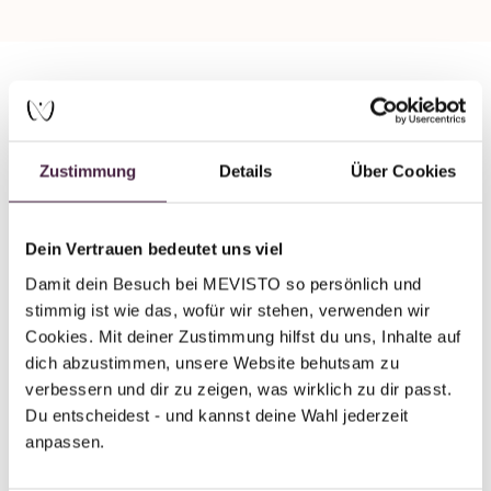
Partner without certification
Human burial
Zustimmung
Details
Über Cookies
Bestattung A. AIGNER Ges.m.b.H
Rösselgraben 1
Dein Vertrauen bedeutet uns viel
3340 Waidhofen/Ybbs
Damit dein Besuch bei MEVISTO so persönlich und 
Austria
stimmig ist wie das, wofür wir stehen, verwenden wir 
Cookies. Mit deiner Zustimmung hilfst du uns, Inhalte auf 
Send mail
dich abzustimmen, unsere Website behutsam zu 
verbessern und dir zu zeigen, was wirklich zu dir passt. 
Du entscheidest - und kannst deine Wahl jederzeit 
anpassen.
Back to overview