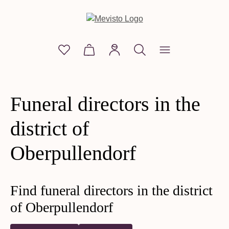
in content
You have 0 wishlist items
Shopping cart contains 0 items. The
Funeral directors in the
district of
Oberpullendorf
Find funeral directors in the district
of Oberpullendorf