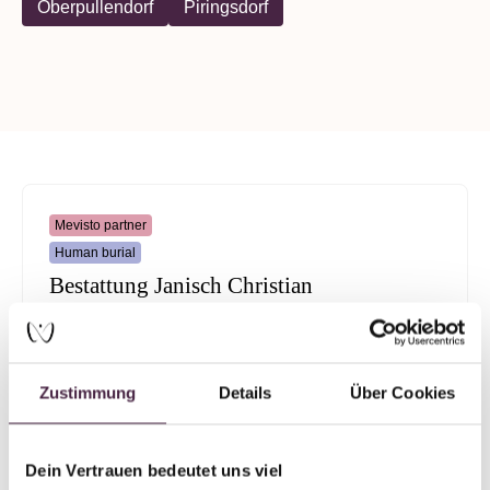
Oberpullendorf
Piringsdorf
Mevisto partner
Human burial
Bestattung Janisch Christian
Hosla 3
7373 Piringsdorf
Austria
Zustimmung
Details
Über Cookies
Send mail
Dein Vertrauen bedeutet uns viel