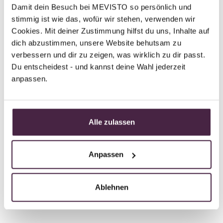
Damit dein Besuch bei MEVISTO so persönlich und 
stimmig ist wie das, wofür wir stehen, verwenden wir 
Partner without certification
Cookies. Mit deiner Zustimmung hilfst du uns, Inhalte auf 
Human burial
dich abzustimmen, unsere Website behutsam zu 
BESTATTUNG STEIGER - Nfg:
verbessern und dir zu zeigen, was wirklich zu dir passt. 
Christoph Achs
Du entscheidest - und kannst deine Wahl jederzeit 
anpassen.
Rosengasse 17
7350 Oberpullendorf
Austria
Alle zulassen
Send mail
Anpassen
Ablehnen
Back to overview