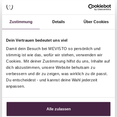
Sie liefern genug Elemente, um die Erinnerungsstücke
von MEVISTO zu etwas Besonderem zu machen. Zwar
Zustimmung
Details
Über Cookies
bestehen wir alle aus denselben Elementen – doch in
unterschiedlicher Zusammensetzung.
Dein Vertrauen bedeutet uns viel
Dieser elementare Code lässt sich bei den Edelsteinen
Damit dein Besuch bei MEVISTO so persönlich und 
sogar farblich erkennen: Denn die Farbintensität wird
stimmig ist wie das, wofür wir stehen, verwenden wir 
allein von den Elementen bestimmt.
Cookies. Mit deiner Zustimmung hilfst du uns, Inhalte auf 
dich abzustimmen, unsere Website behutsam zu 
verbessern und dir zu zeigen, was wirklich zu dir passt. 
Du entscheidest - und kannst deine Wahl jederzeit 
Der Kreis des Lebens lehrt uns,
anpassen.
dass nichts bleibt wie es ist.
Und doch ist alles verbunden.
Alle zulassen