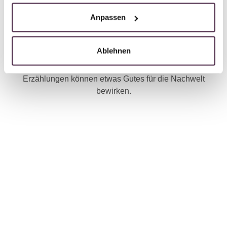
Die Welt dreht sich weiter, ob mit oder ohne uns. Es gibt
Anpassen
den Spruch: „Erst wenn man vergessen ist, ist man
wirklich tot." Deshalb sollen Geschichten nicht verloren
gehen, sondern den kommenden Generationen
Ablehnen
weitererzählt werden. Wir sind, wer wir sind, weil die
Vergangenheit ein Teil von uns ist. Und diese
Erzählungen können etwas Gutes für die Nachwelt
bewirken.