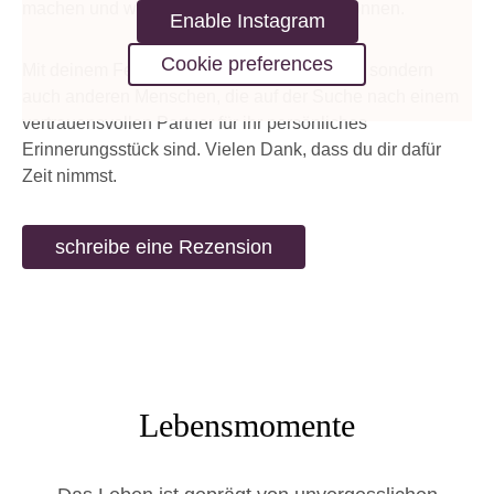
machen und wo wir noch besser werden können.
Enable Instagram
Cookie preferences
Mit deinem Feedback hilfst du nicht nur uns, sondern
auch anderen Menschen, die auf der Suche nach einem
vertrauensvollen Partner für ihr persönliches
Erinnerungsstück sind. Vielen Dank, dass du dir dafür
Zeit nimmst.
schreibe eine Rezension
Lebensmomente