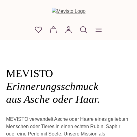
in content
You have 0 wishlist items
Shopping cart contains 0 items. The
MEVISTO
Erinnerungsschmuck
aus Asche oder Haar.
MEVISTO verwandelt Asche oder Haare eines geliebten
Menschen oder Tieres in einen echten Rubin, Saphir
oder eine Perle mit Seele.
Unsere Mission als