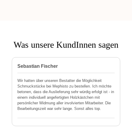
Was unsere KundInnen sagen
Sebastian Fischer
P
Wir hatten über unseren Bestatter die Möglichkeit
M
Schmuckstücke bei Mephisto zu bestellen. Ich möchte
h
betonen, dass die Auslieferung sehr würdig erfolgt ist - in
s
einem individuell angefertigten Holzkästchen mit
a
persönlicher Widmung aller involvierten Mitarbeiter. Die
E
Bearbeitungszeit war sehr lange. Sonst alles top.
s