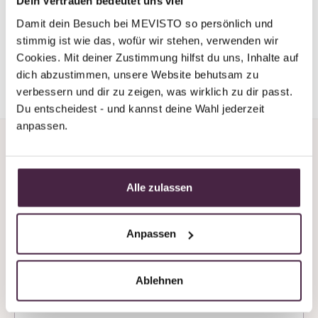
Dein Vertrauen bedeutet uns viel
Austria
Damit dein Besuch bei MEVISTO so persönlich und 
stimmig ist wie das, wofür wir stehen, verwenden wir 
*(Mevisto burial=natural burial in a scattered meadow,
Cookies. Mit deiner Zustimmung hilfst du uns, Inhalte auf 
anonymous burial of residual ashes)
dich abzustimmen, unsere Website behutsam zu 
verbessern und dir zu zeigen, was wirklich zu dir passt. 
Du entscheidest - und kannst deine Wahl jederzeit 
anpassen.
Alle zulassen
Do you need support or
Anpassen
advice?
We’re always available by phone, even at
Ablehnen
weekends!