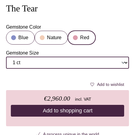
The Tear
Gemstone Color
Select
Blue
Nature
Red
Gemstone Size
Select
Add to wishlist
€2,960.00
incl. VAT
Add to shopping cart
A process unique in the world