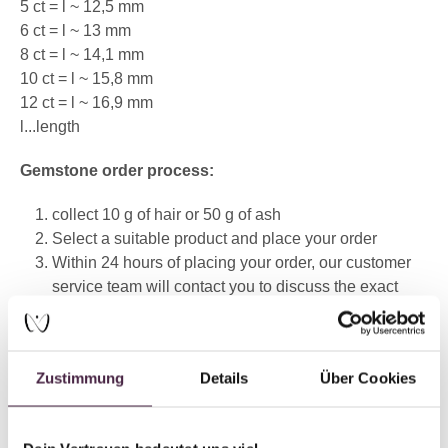
5 ct = l ~ 12,5 mm
6 ct = l ~ 13 mm
8 ct = l ~ 14,1 mm
10 ct = l ~ 15,8 mm
12 ct = l ~ 16,9 mm
l...length
Gemstone order process:
collect 10 g of hair or 50 g of ash
Select a suitable product and place your order
Within 24 hours of placing your order, our customer
service team will contact you to discuss the exact
details
Send the material by registered mail to the following
address:
Zustimmung
Details
Über Cookies
MEVISTO GmbH
Laizing 10
4656 Kirchham