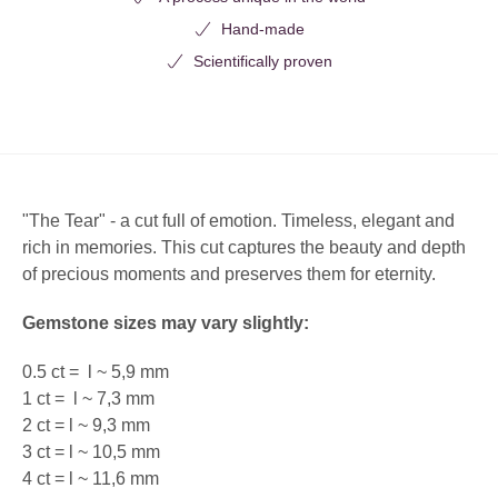
Hand-made
Scientifically proven
"The
Tear" - a cut full of emotion. Timeless, elegant and
rich in memories. This cut captures the beauty and depth
of precious moments and preserves them for eternity.
Gemstone sizes may vary slightly:
0.5 ct =
l ~ 5,9 mm
1 ct =
l ~ 7,3 mm
2 ct = l ~ 9,3 mm
3 ct = l ~ 10,5 mm
4 ct = l ~ 11,6 mm