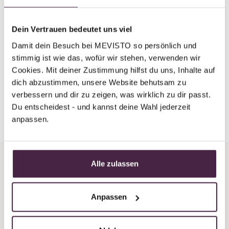
address:
MEVISTO GmbH
Dein Vertrauen bedeutet uns viel
Laizing 10
Damit dein Besuch bei MEVISTO so persönlich und 
4656 Kirchham
stimmig ist wie das, wofür wir stehen, verwenden wir 
Austria
Cookies. Mit deiner Zustimmung hilfst du uns, Inhalte auf 
dich abzustimmen, unsere Website behutsam zu 
*(Mevisto burial=natural burial in a scattered meadow,
verbessern und dir zu zeigen, was wirklich zu dir passt. 
anonymous burial of residual ashes)
Du entscheidest - und kannst deine Wahl jederzeit 
anpassen.
Alle zulassen
Anpassen
Do you need support or