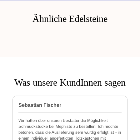
Ähnliche Edelsteine
Was unsere KundInnen sagen
Sebastian Fischer
P
Wir hatten über unseren Bestatter die Möglichkeit
M
Schmuckstücke bei Mephisto zu bestellen. Ich möchte
h
betonen, dass die Auslieferung sehr würdig erfolgt ist - in
s
einem individuell angefertigten Holzkästchen mit
a