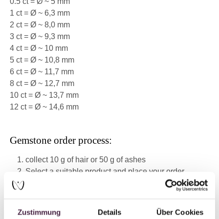
0.5 ct =
Ø ~ 5 mm
1 ct = Ø ~ 6,3 mm
2 ct = Ø ~ 8,0 mm
3 ct = Ø ~ 9,3 mm
4 ct = Ø ~ 10 mm
5 ct = Ø ~ 10,8 mm
6 ct = Ø ~ 11,7 mm
8 ct = Ø ~ 12,7 mm
10 ct = Ø ~ 13,7 mm
12 ct = Ø ~ 14,6 mm
Gemstone order process:
collect 10 g of hair or 50 g of ashes
Select a suitable product and place your order
Within 24 hours of placing your order, our customer
service team will contact you to discuss the exact
details
Zustimmung
Details
Über Cookies
Send the material by registered mail to the following