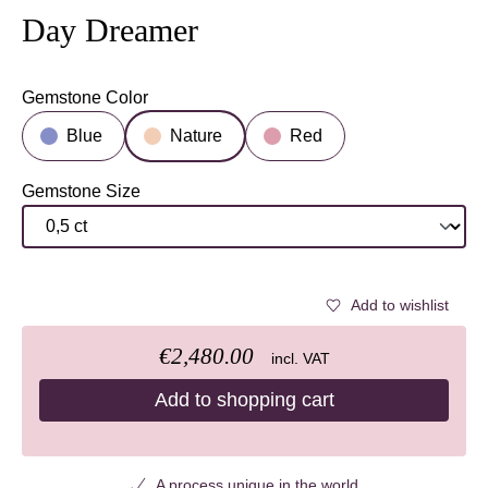
Day Dreamer
Gemstone Color
Select
Blue
Nature
Red
Gemstone Size
Select
Add to wishlist
€2,480.00
incl. VAT
Add to shopping cart
A process unique in the world