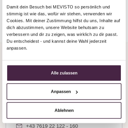
Damit dein Besuch bei MEVISTO so persönlich und 
*(Mevisto burial=natural burial in a scattered meadow,
stimmig ist wie das, wofür wir stehen, verwenden wir 
anonymous burial of residual ashes)
Cookies. Mit deiner Zustimmung hilfst du uns, Inhalte auf 
dich abzustimmen, unsere Website behutsam zu 
verbessern und dir zu zeigen, was wirklich zu dir passt. 
Du entscheidest - und kannst deine Wahl jederzeit 
anpassen.
Alle zulassen
Do you need support or
Anpassen
advice?
We’re always available by phone, even at
Ablehnen
weekends!
+43 7619 22 122 - 160