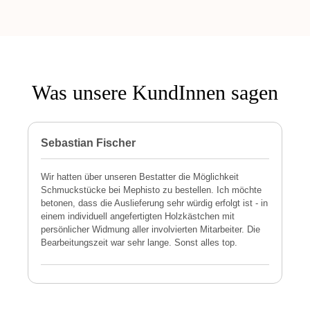
Was unsere KundInnen sagen
Sebastian Fischer
P
Wir hatten über unseren Bestatter die Möglichkeit
M
Schmuckstücke bei Mephisto zu bestellen. Ich möchte
h
betonen, dass die Auslieferung sehr würdig erfolgt ist - in
s
einem individuell angefertigten Holzkästchen mit
a
persönlicher Widmung aller involvierten Mitarbeiter. Die
E
Bearbeitungszeit war sehr lange. Sonst alles top.
s