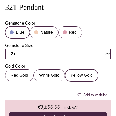
321 Pendant
Gemstone Color
Select
Blue
Nature
Red
Gemstone Size
Select
Gold Color
Select
Red Gold
White Gold
Yellow Gold
Add to wishlist
€3,890.00
incl. VAT