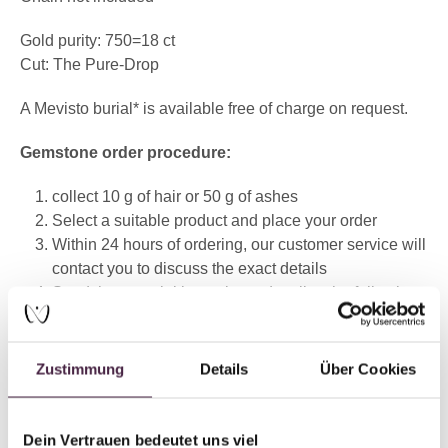
Gold purity: 750=18 ct
Cut: The Pure-Drop
A Mevisto burial* is available free of charge on request.
Gemstone order procedure:
collect 10 g of hair or 50 g of ashes
Select a suitable product and place your order
Within 24 hours of ordering, our customer service will
contact you to discuss the exact details
Send the material by registered mail to the following
address:
MEVISTO GmbH
Zustimmung
Details
Über Cookies
Laizing 10
4656 Kirchham
Austria
Dein Vertrauen bedeutet uns viel