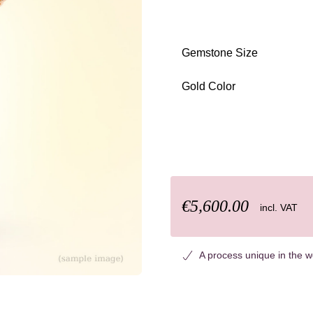
Gemstone Size
Select
Gold Color
Select
€5,600.00
incl. VAT
A process unique in the w