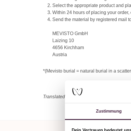
Select the appropriate product and pla
Within 24 hours of placing your order,
Send the material by registered mail t
MEVISTO GmbH
Laizing 10
4656 Kirchham
Austria
*(Mevisto burial = natural burial in a sca
Translated with
DeepL.com
(free version)
Zustimmung
Dein Vertrauen bedeutet uns