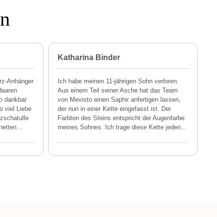
en
Katharina Binder
A
rz-Anhänger
Ich habe meinen 11-jährigen Sohn verloren.
Haaren
Aus einem Teil seiner Asche hat das Team
so dankbar
von Mevisto einen Saphir anfertigen lassen,
o viel Liebe
der nun in einer Kette eingefasst ist. Der
lzschatulle
Farbton des Steins entspricht der Augenfarbe
netten
…
meines Sohnes. Ich trage diese Kette jeden
…