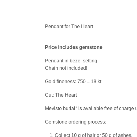
Pendant for The Heart
Price includes gemstone
Pendant in bezel setting
Chain not included!
Gold fineness: 750 = 18 kt
Cut: The Heart
Mevisto burial* is available free of charge
Gemstone ordering process:
Collect 10 g of hair or 50 g of ashes.